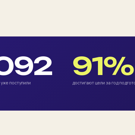
092
91%
 уже поступили
достигают цели за год подгот