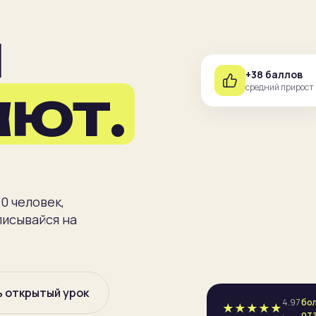
й
+38 баллов
ают.
средний прирост
10 человек,
писывайся на
 открытый урок
4.97
бо
★★★★★
·
от