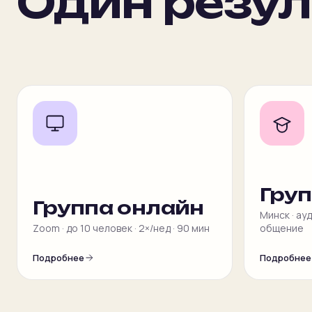
Один резул
Гру
Группа онлайн
Минск · ау
Zoom · до 10 человек · 2×/нед · 90 мин
общение
Подробнее
Подробнее