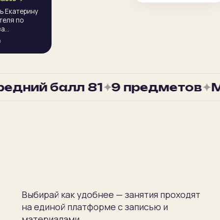
ь Екатерину
теля по
за
a
тия
но и
ватель
ть, давала
едний балл 81
✦
9 предметов
✦
Ми
омашние
м разбором.
 уже через
педагог!
го дела,
ход ко мне,
ротяжении
ла всё чётко
«воды».
 знания ей и
Выбирай как удобнее — занятия проходят
на единой платформе с записью и
материалами.