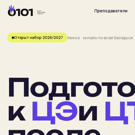
Преподаватели
Минск · онлайн по всей Беларуси
Открыт набор 2026/2027
Главная
Преподаватели
Подгот
Предметы
к
ЦЭ
и
Ц
Цены
после
Календарь