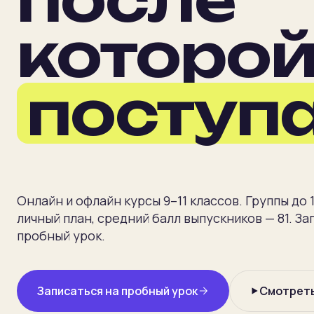
Подбор
NEW
которо
Блог
поступ
ЗАПИСЬ
Пробный урок
бесплатно
Записаться
Онлайн и офлайн курсы 9–11 классов. Группы до 
личный план, средний балл выпускников — 81. За
пробный урок.
Записаться на пробный урок
Смотреть