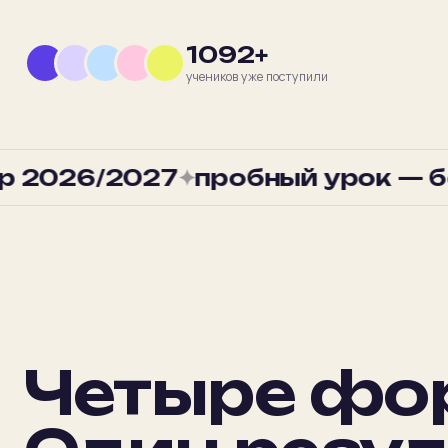
1092+
учеников уже поступили
 2026/2027
✦
пробный урок — б
Четыре фо