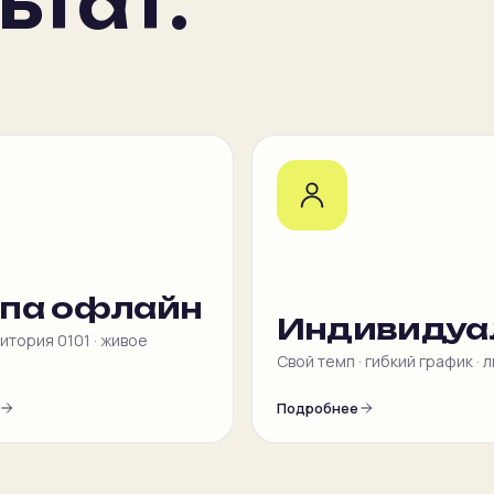
ьтат.
ппа офлайн
Индивидуа
дитория 0101 · живое
Свой темп · гибкий график · 
Подробнее