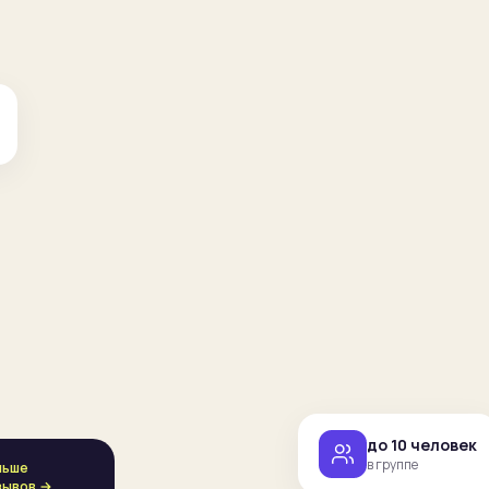
до 10 человек
в группе
льше
зывов →