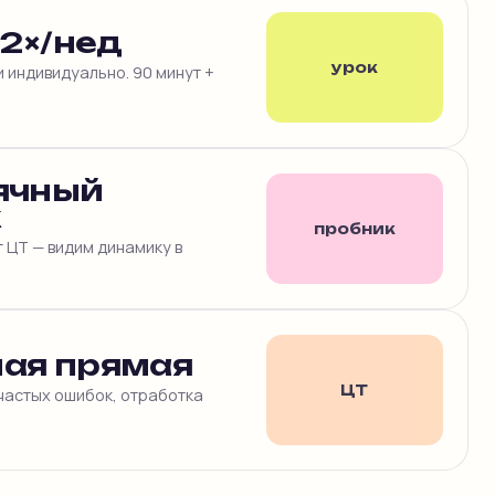
 2×/нед
урок
ли индивидуально. 90 минут +
ячный
к
пробник
 ЦТ — видим динамику в
ая прямая
ЦТ
частых ошибок, отработка