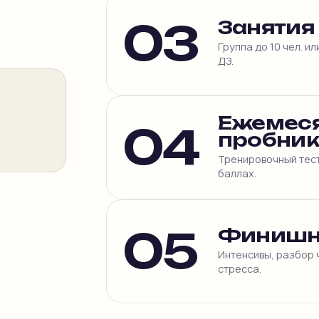
03
Занятия
Группа до 10 чел. и
ДЗ.
Ежемес
04
пробни
Тренировочный тест
баллах.
05
Финишн
Интенсивы, разбор 
стресса.