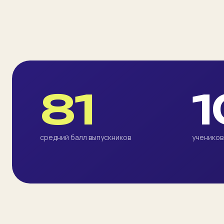
81
1
средний балл выпускников
учеников