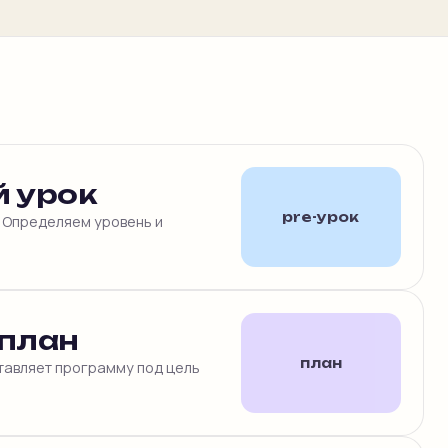
 урок
pre-урок
. Определяем уровень и
план
план
тавляет программу под цель