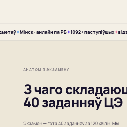
таў
✦
Мінск · анлайн па РБ
✦
1092+ паступіўшых
✦
відэа-в
АНАТОМІЯ ЭКЗАМЕНУ
З чаго складаю
40
заданняў ЦЭ
Экзамен — гэта 40 заданняў за 120 хвілін. Мы