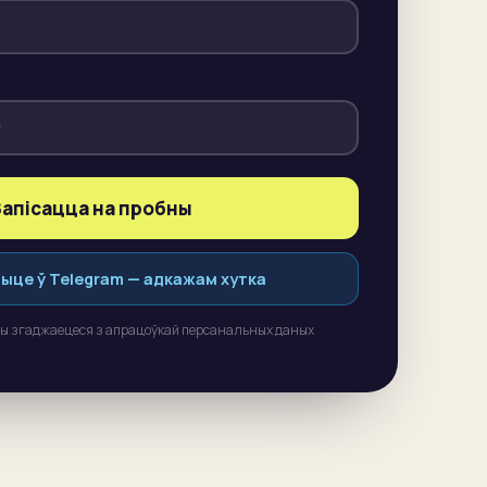
Запісацца на пробны
шыце ў Telegram — адкажам хутка
вы згаджаецеся з апрацоўкай персанальных даных