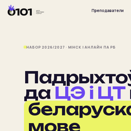
Преподаватели
НАБОР 2026/2027 · МІНСК І АНЛАЙН ПА РБ
Главная
Падрыхто
Преподаватели
да
ЦЭ і ЦТ
Предметы
беларуск
Цены
мове
Календарь