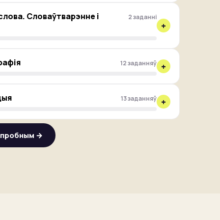
лова. Словаўтварэнне і
2 заданні
+
рафія
12 заданняў
+
цыя
13 заданняў
+
 пробным →