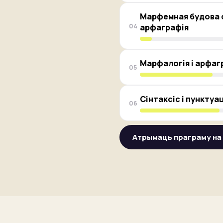
Марфемная будова с
04
арфаграфія
Марфалогія і арфаг
05
Сінтаксіс і пунктуа
06
Атрымаць праграму на