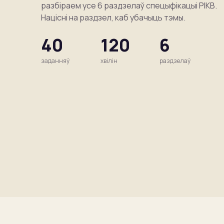
разбіраем усе 6 раздзелаў спецыфікацыі РІКВ.
Націсні на раздзел, каб убачыць тэмы.
40
120
6
заданняў
хвілін
раздзелаў