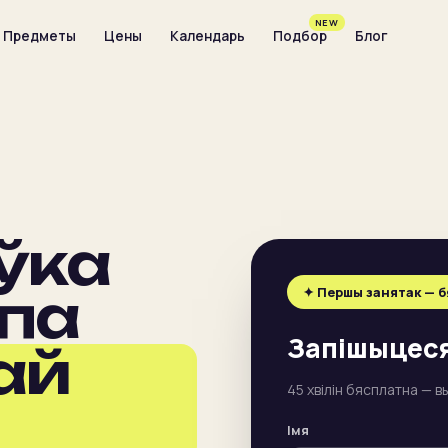
NEW
Предметы
Цены
Календарь
Подбор
Блог
ўка
па
✦
Першы занятак — 
Запішыцеся
ай
45 хвілін бясплатна — 
Імя