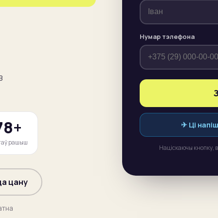
Нумар тэлефона
з
78+
✈
Ці напі
таў рашыш
Націскаючы кнопку, 
а цану
атна