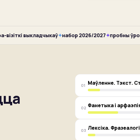
ізіткі выкладчыкаў
✦
набор 2026/2027
✦
пробны ўрок — 
Маўленне. Тэкст. С
01
цца
Фанетыка і арфаэпі
02
Лексіка. Фразеалог
03