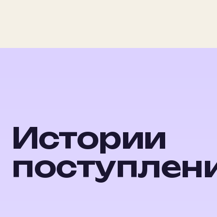
▶
Истории
поступлен
90 и 80
90
баллов на ЦЭ
б
Даник
Ли