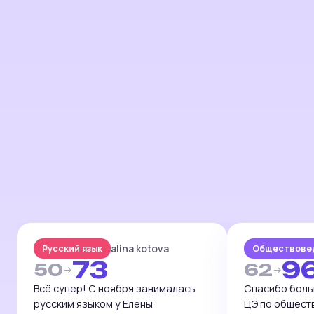
видео-отзыв
видео-от
alina kotova
Русский язык
Обществове
73
9
50
62
→
→
Всё супер! С ноября занималась
Спасибо боль
русским языком у Елены
ЦЭ по общест