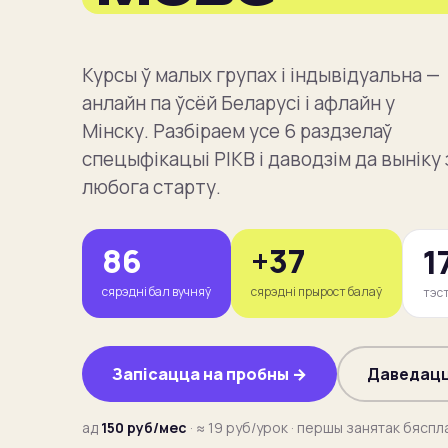
Подбор
NEW
Курсы ў малых групах і індывідуальна —
Блог
анлайн па ўсёй Беларусі і афлайн у
Мінску. Разбіраем усе 6 раздзелаў
ЗАПИСЬ
спецыфікацыі РІКВ і даводзім да выніку 
Пробный урок
любога старту.
бесплатно
Записаться
86
+37
1
сярэдні бал вучняў
сярэдні прырост балаў
тэс
Запісацца на пробны →
Даведацц
ад
150
руб/мес
· ≈
19
руб/урок · першы занятак бяспл