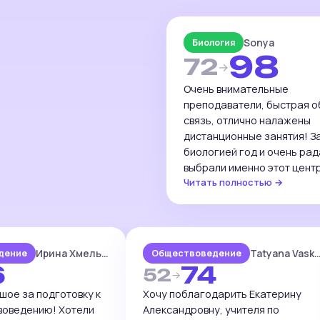
зыв
Sonya
Биология
98
72
→
Очень внимательные
преподаватели, быстрая 
связь, отлично налажены
дистанционные занятия! З
биологией год и очень рад
выбрали именно этот цент
Читать полностью →
Подготовка учеников на в
уровне, без лишней воды, и
замечательная подача в в
презентаций и домашнего
на их платформе! Очень с
Ирина Хмельницкая
Tatyana Vaskovs
дение
Обществоведение
6
74
52
→
шое за подготовку к
Хочу поблагодарить Екатерину
воведению! Хотели
Александровну, учителя по