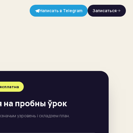
Написать в Telegram
Записаться
бясплатна
 на пробны ўрок
вызначым узровень і складзем план.