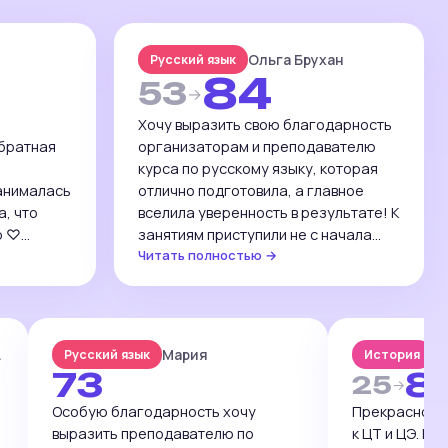
Ольга Брухан
Русский язык
84
53
→
Хочу выразить свою благодарность
обратная
организаторам и преподавателю
курса по русскому языку, которая
анималась
отлично подготовила, а главное
а, что
вселила уверенность в результате! К
р ♡
занятиям приступили не с начала
Читать полностью →
ысоком
учебного года, если бы раньше…
думаю, балл был бы ещё выше. Очень
иде
понравился формат занятий в целом!
 задания
Огромное спасибо за совместную
оветую…
работу! P.s. Годовая оценка 8.
kaya
Мария
un
Русский язык
История
Занималась на курсах только 5
73
8
25
→
месяцев. Результат репетиционного
тестирования 72 балла. Результат
Особую благодарность хочу
Прекрасное м
ЦЭ — 84 балла!!!
выразить преподавателю по
к ЦТ и ЦЭ. Вн