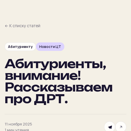
← К списку статей
Абитуриенту
Новости ЦТ
Главная
Абитуриенты,
Преподаватели
внимание!
Предметы
Рассказываем
про ДРТ.
Цены
Календарь
11 ноября 2025
1 мин
Подбор
чтения
NEW