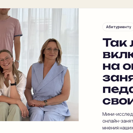
Абитуриенту
Так
вкл
на о
зан
пед
сво
Мини-исследо
онлайн-занят
мнения наших