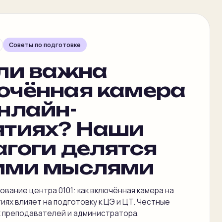
Советы по подготовке
 ли важна
ючённая камера
нлайн-
ятиях? Наши
агоги делятся
ими мыслями
вание центра 0101: как включённая камера на
иях влияет на подготовку к ЦЭ и ЦТ. Честные
 преподавателей и администратора.