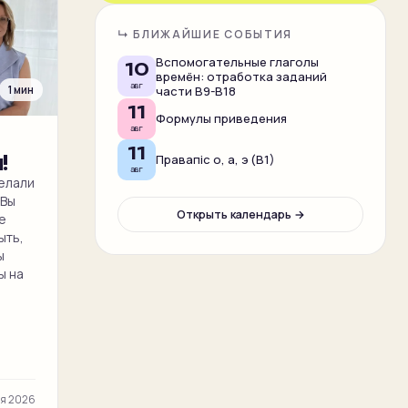
↳ БЛИЖАЙШИЕ СОБЫТИЯ
Вспомогательные глаголы
10
времён: отработка заданий
авг
1 мин
части В9-В18
11
Формулы приведения
авг
11
!
Правапіс о, а, э (В1)
авг
делали
 Вы
Открыть календарь →
е
ыть,
ы
ы на
ая 2026