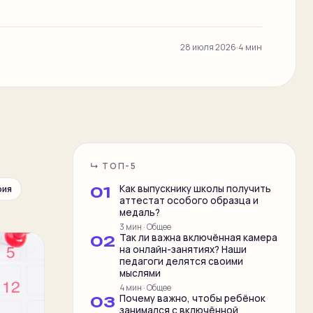
28 июля 2026
·
4 мин
↳ ТОП-5
Как выпускнику школы получить
рия
0
1
аттестат особого образца и
медаль?
3 мин
·
Общее
Так ли важна включённая камера
0
2
на онлайн-занятиях? Наши
педагоги делятся своими
мыслями
4 мин
·
Общее
Почему важно, чтобы ребёнок
0
3
занимался с включённой