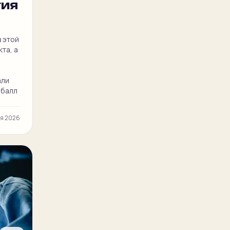
гия
в этой
та, а
али
 балл
ая 2026