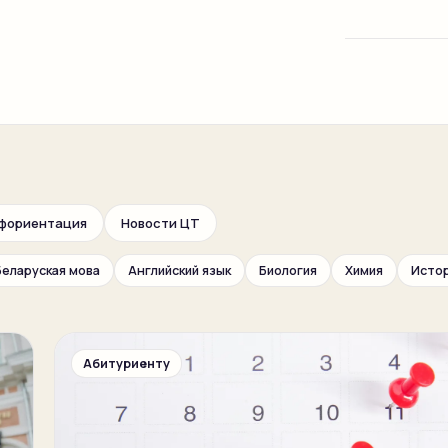
фориентация
Новости ЦТ
Беларуская мова
Английский язык
Биология
Химия
Исто
Абитуриенту