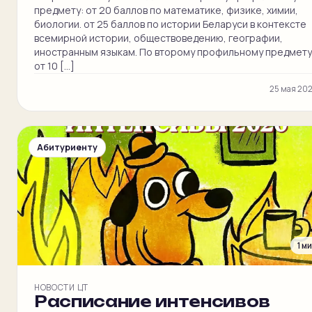
предмету: от 20 баллов по математике, физике, химии,
биологии. от 25 баллов по истории Беларуси в контексте
всемирной истории, обществоведению, географии,
иностранным языкам. По второму профильному предмету
от 10 […]
25 мая 20
Абитуриенту
1 м
НОВОСТИ ЦТ
Расписание интенсивов