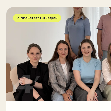
Подбор
NEW
↗ главная статья недели
Блог
ЗАПИСЬ
Пробный урок
бесплатно
Записаться
4′