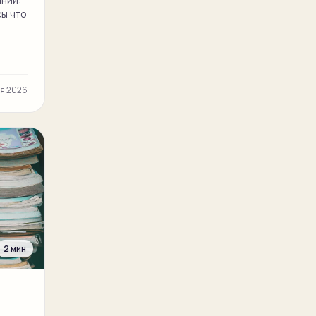
сы что
ая 2026
2 мин