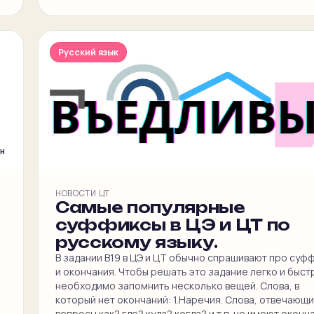
Русский язык
ин
НОВОСТИ ЦТ
Самые популярные
суффиксы в ЦЭ и ЦТ по
русскому языку.
В задании В19 в ЦЭ и ЦТ обычно спрашивают про суф
и окончания. Чтобы решать это задание легко и быст
необходимо запомнить несколько вещей. Слова, в
который нет окончаний: 1.Наречия. Слова, отвечающи
вопросы как? где? куда? когда? и т.п. не имеют оконч