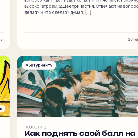
высоко, втроём. 2.Деепричастия. Отвечают на вопро
делая? и что сделав? думая, […]
:
26
20 м
Абитуриенту
ин
НОВОСТИ ЦТ
Как поднять свой балл на