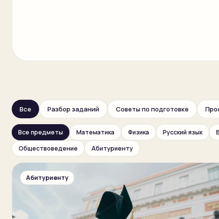
Все
Разбор заданий
Советы по подготовке
Про
Все предметы
Математика
Физика
Русский язык
Обществоведение
Абитуриенту
Абитуриенту