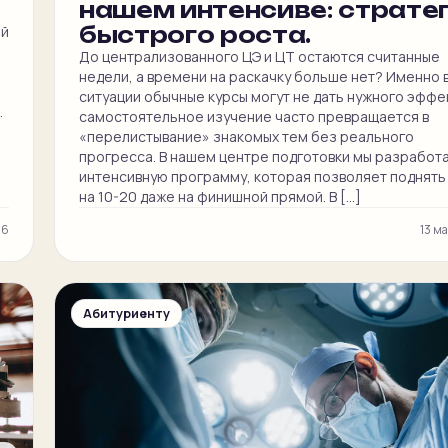
нашем интенсиве: страте
быстрого роста.
ый
До централизованного ЦЭ и ЦТ остаются считанные
недели, а времени на раскачку больше нет? Именно 
ситуации обычные курсы могут не дать нужного эффек
.
самостоятельное изучение часто превращается в
«перелистывание» знакомых тем без реального
прогресса. В нашем центре подготовки мы разработ
интенсивную программу, которая позволяет поднять
на 10-20 даже на финишной прямой. В […]
26
13 м
Абитуриенту