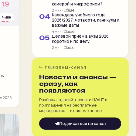
камерой и микрофоном?
2 мин
·
Общее
Календарь учебного года
0
4
4 мин
2026/2027: четверти, каникулы и
важные даты
4 мин
·
Общее
Целевой приём в вузы 2026.
0
5
Коротко и по делу.
2 мин
·
Общее
↳ TELEGRAM-КАНАЛ
лы.
Новости и анонсы —
сразу, как
появляются
ля 2026
Разборы заданий, новости ЦЭ/ЦТ и
приглашения на бесплатные
мероприятия — в нашем канале.
Подписаться на канал