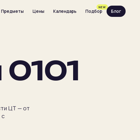
NEW
Предметы
Цены
Календарь
Подбор
Блог
 0101
сти ЦТ — от
 с