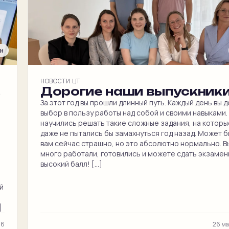
ин
НОВОСТИ ЦТ
.
Дорогие наши выпускники
За этот год вы прошли длинный путь. Каждый день вы 
выбор в пользу работы над собой и своими навыками.
научились решать такие сложные задания, на которы
даже не пытались бы замахнуться год назад. Может б
вам сейчас страшно, но это абсолютно нормально. В
много работали, готовились и можете сдать экзамен
высокий балл! […]
й
]
26
26 м