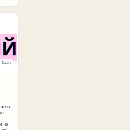
2 мин
фиксы
ро,
е на
аний: