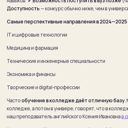
навыков.
✔
Возможность поступить в вуз позже
(ч
Доступность
— конкурс обычно ниже, чем в универс
Самые перспективные направления в 2024
—
2025
IT и цифровые технологии
Медицина и фармация
Технические и инженерные специальности
Экономика и финансы
Творческие и digital-профессии
Часто
обучение в колледже даёт отличную базу.
колледже, а потом в универе, говорят, что в коллед
наш преподаватель английского Ксения Ивановна
в 