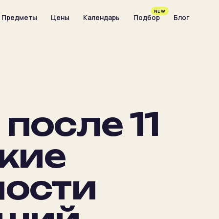
NEW
Предметы
Цены
Календарь
Подбор
Блог
после 11
акие
ности