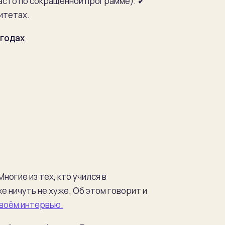
асто по сокращенной программе).
✔
итетах.
 годах
Многие из тех, кто учился в
же ничуть не хуже. Об этом говорит и
своём интервью.