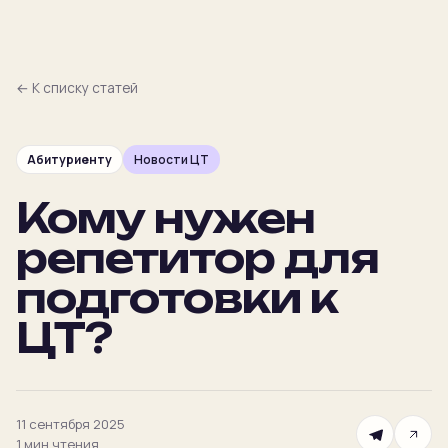
← К списку статей
Абитуриенту
Новости ЦТ
Главная
Кому нужен
Преподаватели
репетитор для
Предметы
подготовки к
ЦТ?
Цены
Календарь
11 сентября 2025
1 мин
Подбор
чтения
NEW