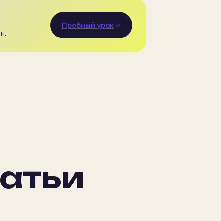
Пробный урок
н.
атьи