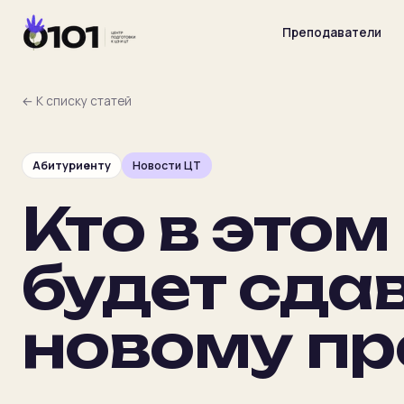
Преподаватели
← К списку статей
Абитуриенту
Новости ЦТ
Главная
Кто в этом
Преподаватели
будет сда
Предметы
новому пр
Цены
Календарь