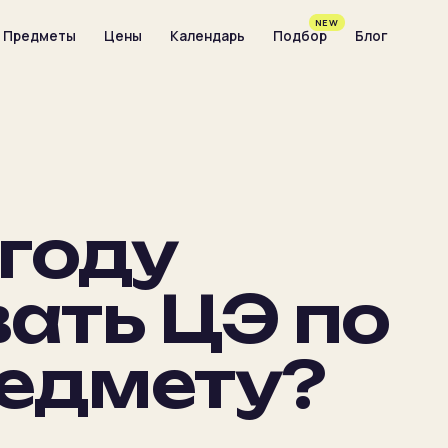
NEW
Предметы
Цены
Календарь
Подбор
Блог
 году
вать ЦЭ по
едмету?