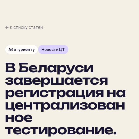
← К списку статей
Абитуриенту
Новости ЦТ
Главная
В Беларуси
Преподаватели
завершается
Предметы
регистрация на
централизован
Цены
ное
Календарь
тестирование.
Подбор
NEW