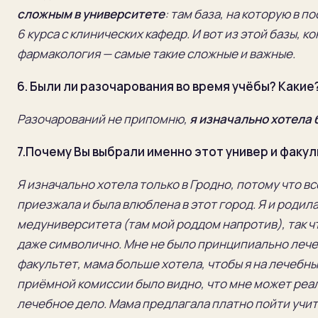
сложным в университете
: там база, на которую в
6 курса с клинических кафедр. И вот из этой базы, 
фармакология — самые такие сложные и важные.
6.
Были ли разочарования во время учёбы? Какие
Разочарований не припомню,
я изначально хотела 
7.
Почему Вы выбрали именно этот универ и факу
Я изначально хотела только в Гродно, потому что вс
приезжала и была влюблена в этот город. Я и родила
медуниверситета (там мой роддом напротив)
, так 
даже символично.
Мне не было принципиально леч
факультет, мама больше хотела, чтобы я на лечебны
при
ёмной комиссии было видно, что мне может реал
лечебное дело. Мама предлагала платно пойти учитьс