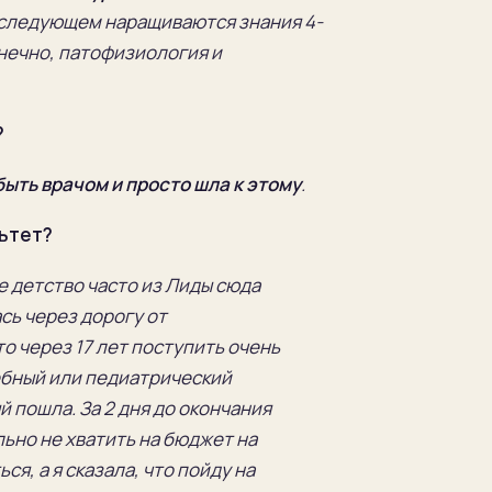
 последующем наращиваются знания 4-
конечно, патофизиология и
?
быть врачом и просто шла к этому
.
льтет?
е детство часто из Лиды сюда
сь через дорогу от
что через 17
лет поступить очень
ебный или педиатрический
й пошла. За 2 дня до окончания
ьно не хватить на бюджет на
я, а я сказала, что пойду на