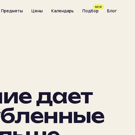
NEW
Предметы
Цены
Календарь
Подбор
Блог
ие дает
убленные