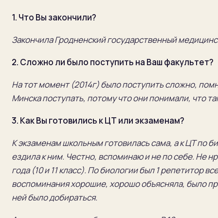
1.
Что Вы закончили?
Закончила Гродненский государственный медицинс
2.
Сложно ли было поступить на Ваш факультет?
На тот момент (2014г) было поступить сложно, пом
Минска поступать, потому что они понимали, что та
3.
Как Вы готовились к ЦТ или экзаменам?
К экзаменам школьным готовилась сама, а к ЦТ по б
ездила к ним. Честно, вспоминаю и не по себе. Не н
года
(10 и 11 класс). По биологии был 1 репетитор все
воспоминания хорошие, хорошо объясняла, было пра
ней было добираться.