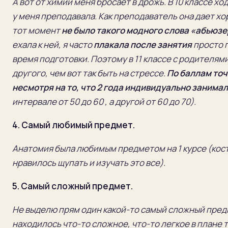
А вот от химии меня бросает в дрожь. В 10 классе хо
у меня преподавала. Как преподаватель она дает хо
тот момент
не было такого модного слова «абьюзе
ехала к ней, я часто
плакала после занятия
просто 
время подготовки. Поэтому в 11 классе с родителям
другого, чем вот так быть на стрессе.
По баллам точ
несмотря на то, что 2 года индивидуально занима
интервале от 50 до 60 , а другой от 60 до 70).
4.
Самый любимый предмет.
Анатомия был
а любимым предметом на 1 курсе
(кост
нравилось щупать и изучать это все)
.
5.
Самый сложный предмет.
Не выделю прям один какой-то самый сложный предм
находилось что-то сложное, что-то легкое в плане 