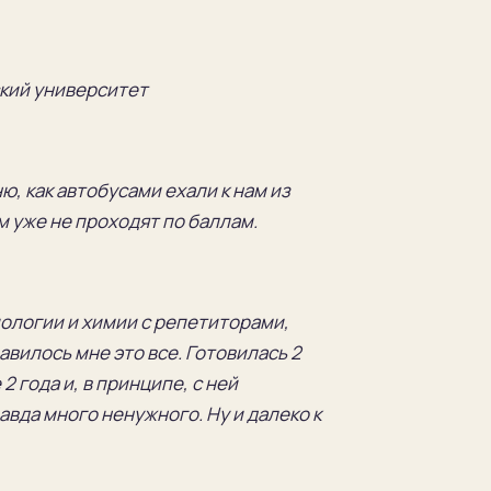
кий университет
ню
, как автобусами ехали к нам из
м уже не проходят
по баллам.
иологии и химии с репетиторами,
равилось мне это все. Готовилась 2
 2 года и
, в принципе
, с ней
вда много ненужного. Ну и далеко к