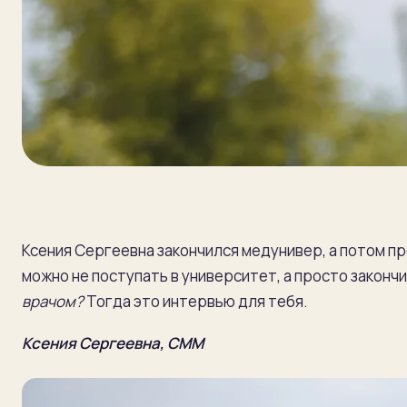
Ксения Сергеевна закончился медунивер, а потом п
можно не поступать в университет, а просто законч
врачом?
Тогда это интервью для тебя.
Ксения Сергеевна, СММ