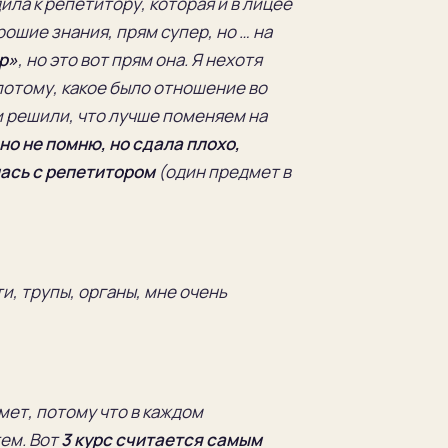
дила к репетитору, которая и в лицее
рошие знания, прям супер, но … на
р»
, но это вот прям она. Я нехотя
потому, какое было отношение во
и решили, что лучше поменяем на
но не помню, но сдала плохо,
лась с репетитором
(один предмет в
и, труп
ы, органы
,
мне очень
ет, потому что в каждом
тем. Вот
3 курс считается самым