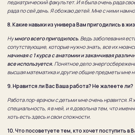
педиатрический факультет. И я была очень рада сво
рада по сей день. Я обожаю детей. Мне с ними намн
8.
Какие навыки из универа Вам пригодились в жизн
Ну
много всего пригодилось
. Ведь заболевания ес
сопутствующие, которые нужно знать, все их нюанс
начиная с 1 курса с анатомии и заканчивая разл
все используется.
Понятное дело энергосбережени
высшая математика и другие общие предметы мне н
9.
Нравится ли Вас Ваша работа? Не жалеете ли?
Работа лор
-врачом с детьми мне очень нравится. Я
специальность, я в ней
, и я довольна т
ем, что именн
хоть есть здесь и свои сложности.
10.
Что посоветуете тем, кто хочет поступить в 