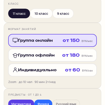
КЛАСС
11 класс
10 класс
9 класс
ФОРМАТ ЗАНЯТИЙ
от
150
Группа онлайн
BYN/мес
от
180
Группа офлайн
BYN/мес
от
60
Индивидуально
BYN/зан
Zoom · до 10 чел · 90 мин 2×/нед
ПРЕДМЕТЫ
· ОТ 1 ДО
4
Математика
Физика
Русский язык