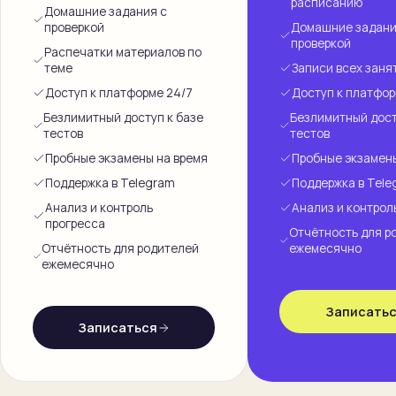
расписанию
Домашние задания с
проверкой
Домашние задани
проверкой
Распечатки материалов по
теме
Записи всех заня
Доступ к платформе 24/7
Доступ к платфор
Безлимитный доступ к базе
Безлимитный дост
тестов
тестов
Пробные экзамены на время
Пробные экзамены
Поддержка в Telegram
Поддержка в Tele
Анализ и контроль
Анализ и контрол
прогресса
Отчётность для р
Отчётность для родителей
ежемесячно
ежемесячно
Записать
Записаться