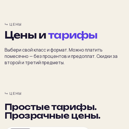
↳ ЦЕНЫ
Цены и
тарифы
Главная
Выбери свой класс и формат. Можно платить
помесячно — без процентов и предоплат. Скидки за
второй и третий предметы.
Преподаватели
Предметы
↳ ЦЕНЫ
Цены
Простые тарифы.
Календарь
Прозрачные цены.
Подбор
NEW