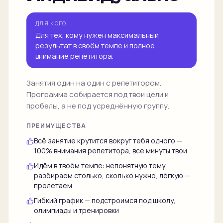
ДЛЯ КОГО
Для тех, кому нужен максимальный
результат в своём темпе и полное
внимание репетитора.
Занятия один на один с репетитором.
Программа собирается под твои цели и
пробелы, а не под усреднённую группу.
ПРЕИМУЩЕСТВА
Всё занятие крутится вокруг тебя одного —
100% внимания репетитора, все минуты твои
Идём в твоём темпе: непонятную тему
разбираем столько, сколько нужно, лёгкую —
пролетаем
Гибкий график — подстроимся под школу,
олимпиады и тренировки