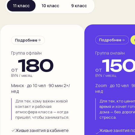
11 класс
10 класс
9 класс
Блог
ЗАПИСЬ
Подробнее
Подробнее
Пробный урок
бесплатно
Группа офлайн
Группа онлайн
180
15
Записаться
от
от
BYN / месяц
BYN / месяц
Минск · до 10 чел · 90 мин 2×/
Zoom · до 10 чел · 9
нед
нед
Для тех, кому важен живой
Для тех, кто цени
контакт и рабочая
время и хочет гот
атмосфера класса — когда
дома — без дорог
пришёл, чтобы заниматься.
стресса.
Живые занятия в кабинете
Живые занятия п