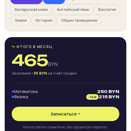
Беларуская мова
Английский язык
Биология
Химия
История
Обществоведение
↳ ИТОГО В МЕСЯЦ
465
BYN
Экономия
−
35
BYN
за счёт скидки
Математика
250
BYN
Физика
215
BYN
−
14
%
Записаться
Можно платить помесячно. Без процентов и переплат.