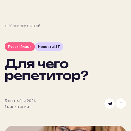
← К списку статей
Русский язык
Новости ЦТ
Главная
Для чего
Преподаватели
репетитор?
Предметы
Цены
3 сентября 2024
1 мин
чтения
Календарь
Подбор
NEW