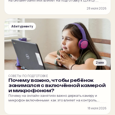
на онлайн-занятиях влияет на подготовку к ЦЭ и ЦТ.
Честные мнения наших преподавателей и
28 июля 2026
администратора.
Абитуриенту
2 мин
СОВЕТЫ ПО ПОДГОТОВКЕ
Почему важно, чтобы ребёнок
занимался с включённой камерой
и микрофоном?
Почему на онлайн-занятиях важно держать камеру и
микрофон включёнными: как это влияет на контроль,
вовлечённость ребёнка и итоговый балл на ЦЭ и ЦТ.
18 июля 2026