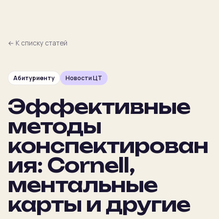
← К списку статей
Абитуриенту
Новости ЦТ
Главная
Эффективные
Преподаватели
методы
Предметы
конспектирован
ия: Cornell,
Цены
ментальные
Календарь
карты и другие
Подбор
NEW