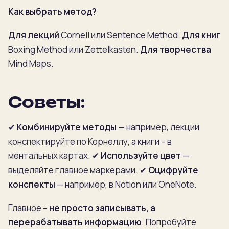
Как выбрать метод?
Для лекций
Cornell или Sentence Method.
Для книг
Boxing Method или Zettelkasten.
Для творчества
Mind Maps.
Советы:
✔
Комбинируйте методы
— например, лекции
конспектируйте по Корнеллу, а книги – в
ментальных картах.
✔
Используйте цвет
—
выделяйте главное маркерами.
✔
Оцифруйте
конспекты
— например, в Notion или OneNote.
Главное –
не просто записывать, а
перерабатывать информацию
. Попробуйте