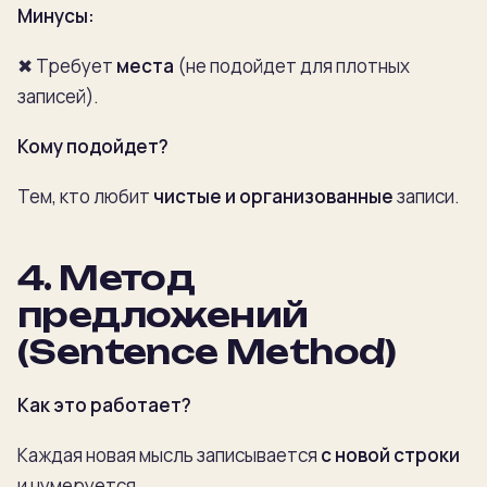
Минусы:
✖ Требует
места
(не подойдет для плотных
записей).
Кому подойдет?
Тем, кто любит
чистые и организованные
записи.
4.
Метод
предложений
(Sentence Method)
Как это работает?
Каждая новая мысль записывается
с новой строки
и нумеруется.