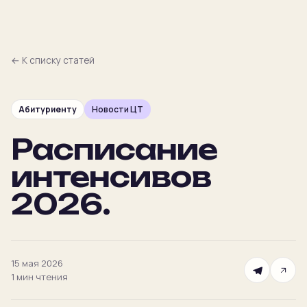
← К списку статей
Абитуриенту
Новости ЦТ
Главная
Расписание
Преподаватели
интенсивов
Предметы
2026.
Цены
15 мая 2026
Календарь
1 мин
чтения
Подбор
NEW