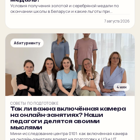
Условия получения золотой и серебряной медали по
окончании школы в Беларуси и какие льготы при
поступлении в вуз она даёт.
7 августа 2026
Абитуриенту
4 мин
СОВЕТЫ ПО ПОДГОТОВКЕ
Так ли важна включённая камера
на онлайн-занятиях? Наши
педагоги делятся своими
мыслями
Мини-исследование центра 0101: как включённая камера
на онлайн-занятиях влияет на подготовку к ЦЭ и ЦТ.