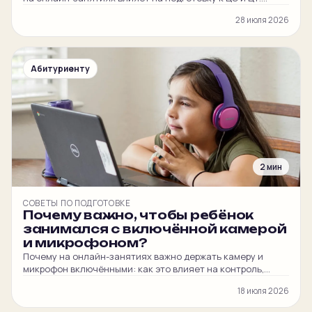
Честные мнения наших преподавателей и
28 июля 2026
администратора.
Абитуриенту
2 мин
СОВЕТЫ ПО ПОДГОТОВКЕ
Почему важно, чтобы ребёнок
занимался с включённой камерой
и микрофоном?
Почему на онлайн-занятиях важно держать камеру и
микрофон включёнными: как это влияет на контроль,
вовлечённость ребёнка и итоговый балл на ЦЭ и ЦТ.
18 июля 2026